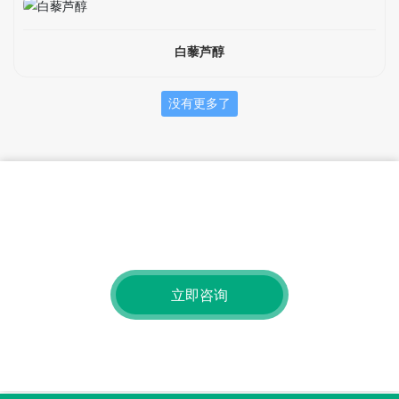
白藜芦醇
没有更多了
获取免费查询
有关我们的产品或价位的查询，请留下您的电子邮件给我们，我
们将在24小时内联系。
立即咨询