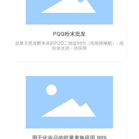
PQQ粉末批发
批量天然发酵来源的PQQ二钠盐99%（吡咯喹啉醌）- 线
粒体支持 - 供应商
用于化妆品的批量麦角硫因 99%