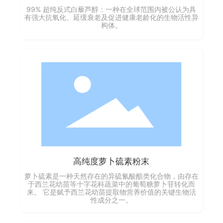
99% 超纯反式白藜芦醇：一种在全球范围内被公认为具
有强大抗氧化、延缓衰老及促进健康老龄化的生物活性异
构体。
高纯度萝卜硫素粉末
萝卜硫素是一种天然存在的异硫氰酸酯类化合物，由存在
于西兰花幼苗等十字花科蔬菜中的葡萄糖萝卜苷转化而
来。 它是赋予西兰花幼苗提取物营养价值的关键生物活
性成分之一。