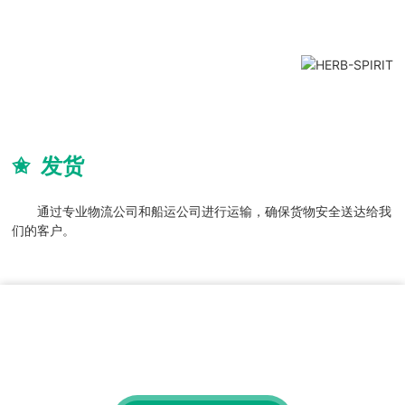
✬ 发货
通过专业物流公司和船运公司进行运输，确保货物安全送达给我
们的客户。
获取免费查询
有关我们的产品或价位的查询，请留下您的电子邮件给我们，我
们将在24小时内联系。