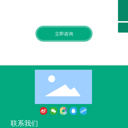
获取免费查询
+ 86-029-89188655
有关我们的产品或价位的查询，请留下您的电子邮件给我们，我
market@xiaocaokeji.com
们将在24小时内联系。
立即咨询
联系我们