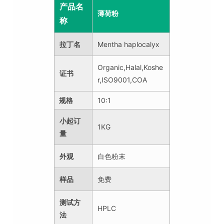
产品名
薄荷粉
称
拉丁名
Mentha haplocalyx
Organic,Halal,Koshe
证书
r,ISO9001,COA
规格
10:1
小起订
1KG
量
外观
白色粉末
样品
免费
测试方
HPLC
法