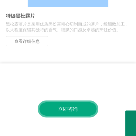
特级黑松露片
黑松露薄片是采用优质黑松露精心切制而成的薄片，经细致加工，
以大程度保留其独特的香气、细腻的口感及卓越的烹饪价值。
查看详细信息
获取免费查询
有关我们的产品或价位的查询，请留下您的电子邮件给我们，我
们将在24小时内联系。
立即咨询
+ 86-029-89188655
market@xiaocaokeji.com