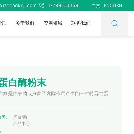
xiaocaokeji.com
17789100358
中文
|
ENGLISH
资讯
关于我们
应用领域
联系我们
蛋白酶粉末
白酶是由细菌或真菌经发酵作用产生的一种特异性蛋
。
类:
蛋白/酶
产品中心
: