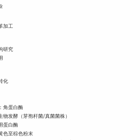
业
革加工
构研究
用
转化
：角蛋白酶
生物发酵（芽孢杆菌/真菌菌株）
用蛋白酶
黄色至棕色粉末