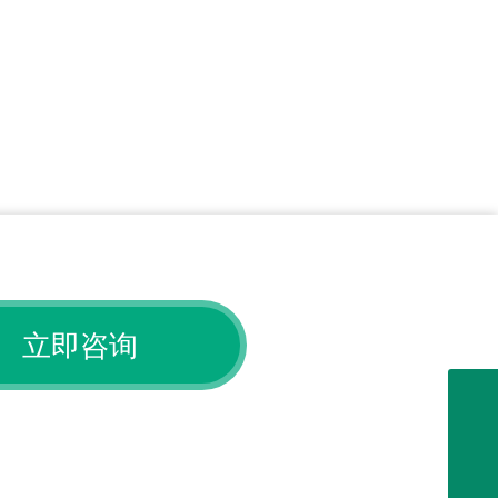
立即咨询
+ 86-029-89188655
market@xiaocaokeji.com