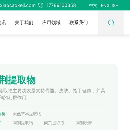
xiaocaokeji.com
17789100358
中文
|
ENGLISH
资讯
关于我们
应用领域
联系我们
荆提取物
提取物主要功效是支持骨骼、皮肤、指甲健康，并具
和的利尿作用
类:
天然草本提取物
:
问荆提取物
问荆提取液
问荆浸膏